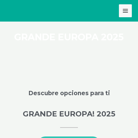
Ir
MAI
al
MEN
contenido
GRANDE EUROPA 2025
Descubre opciones para ti
GRANDE EUROPA! 2025