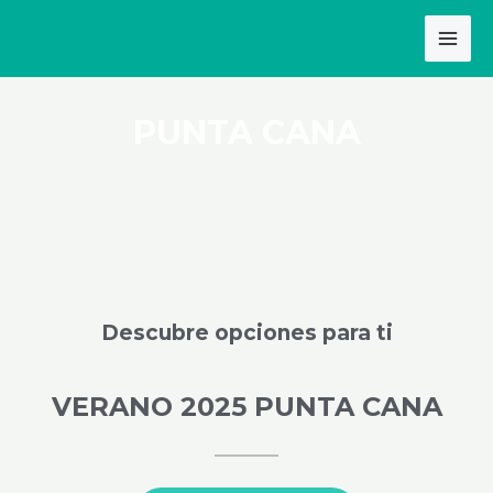
Ir
MAI
al
MEN
contenido
PUNTA CANA
Descubre opciones para ti
VERANO 2025 PUNTA CANA